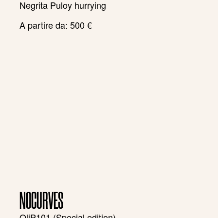
Negrita Puloy hurrying
A partire da:
500
€
NOCURVES
OliP101 (Special edition)