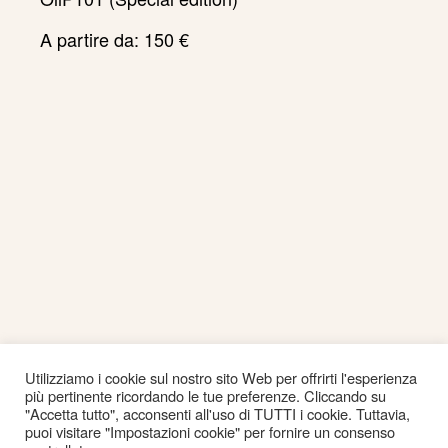
A partire da:
150
€
Utilizziamo i cookie sul nostro sito Web per offrirti l'esperienza
Tellas
più pertinente ricordando le tue preferenze. Cliccando su
"Accetta tutto", acconsenti all'uso di TUTTI i cookie. Tuttavia,
YUCATAN
puoi visitare "Impostazioni cookie" per fornire un consenso