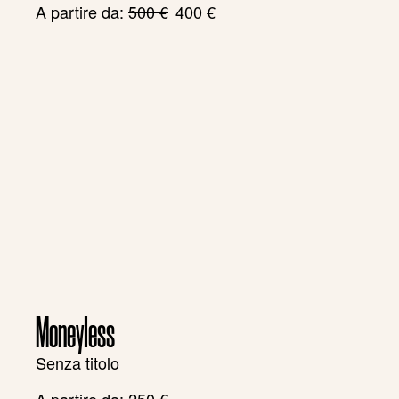
Il
Il
A partire da:
500
€
400
€
prezzo
prezzo
originale
attuale
era:
è:
500 €.
400 €.
Moneyless
Senza titolo