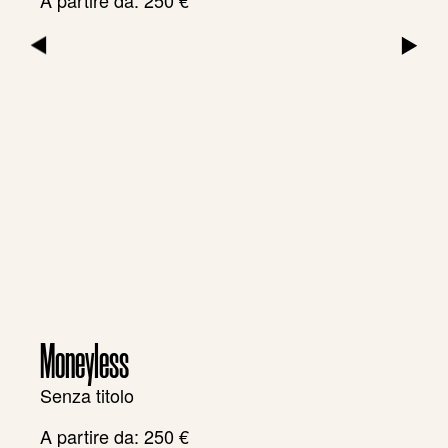
A partire da:
250
€
▶
▶
Moneyless
Senza titolo
A partire da:
250
€