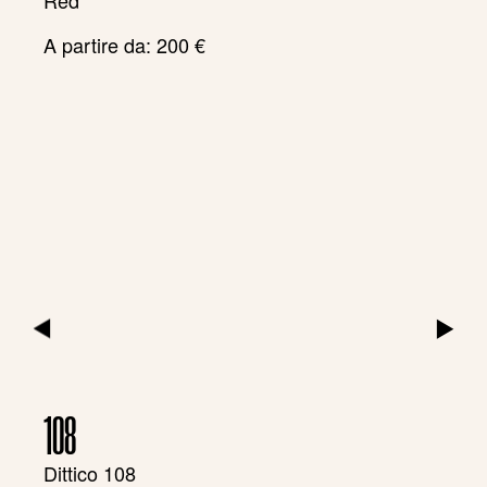
A partire da:
200
€
▶
▶
108
Dittico 108