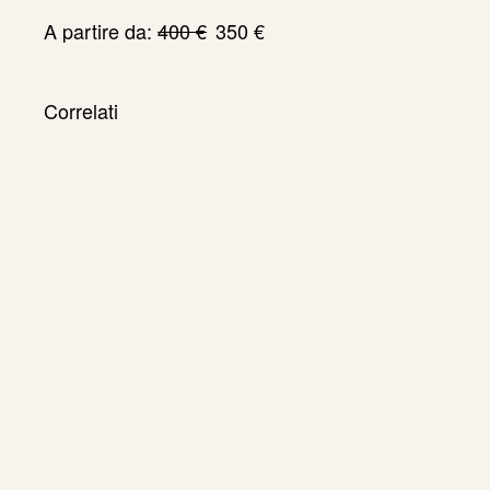
Il
Il
A partire da:
400
€
350
€
prezzo
prezzo
originale
attuale
era:
è:
Correlati
400 €.
350 €.